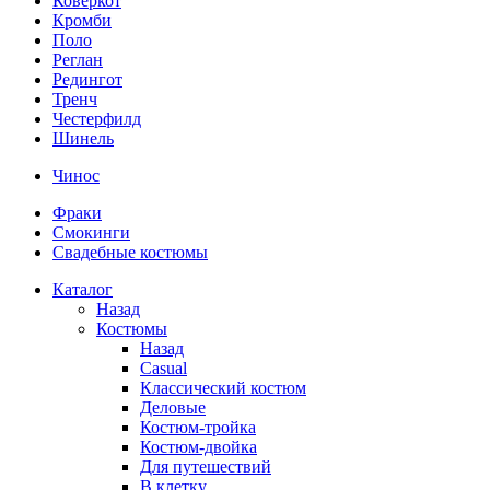
Коверкот
Кромби
Поло
Реглан
Редингот
Тренч
Честерфилд
Шинель
Чинос
Фраки
Смокинги
Свадебные костюмы
Каталог
Назад
Костюмы
Назад
Casual
Классический костюм
Деловые
Костюм-тройка
Костюм-двойка
Для путешествий
В клетку