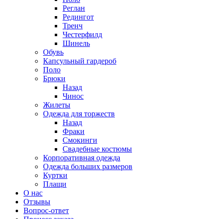
Реглан
Редингот
Тренч
Честерфилд
Шинель
Обувь
Капсульный гардероб
Поло
Брюки
Назад
Чинос
Жилеты
Одежда для торжеств
Назад
Фраки
Смокинги
Свадебные костюмы
Корпоративная одежда
Одежда больших размеров
Куртки
Плащи
О нас
Отзывы
Вопрос-ответ