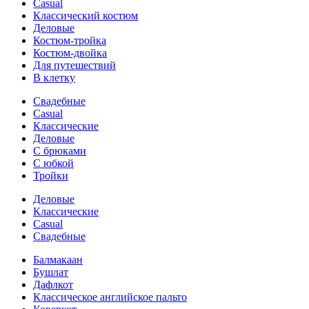
Casual
Классический костюм
Деловые
Костюм-тройка
Костюм-двойка
Для путешествий
В клетку
Свадебные
Casual
Классические
Деловые
С брюками
С юбкой
Тройки
Деловые
Классические
Casual
Свадебные
Балмакаан
Бушлат
Дафлкот
Классическое английское пальто