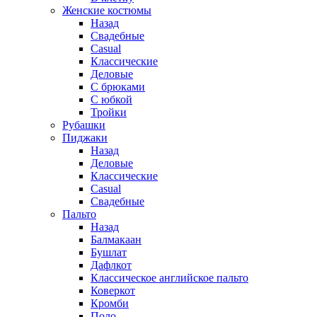
Женские костюмы
Назад
Свадебные
Casual
Классические
Деловые
С брюками
С юбкой
Тройки
Рубашки
Пиджаки
Назад
Деловые
Классические
Casual
Свадебные
Пальто
Назад
Балмакаан
Бушлат
Дафлкот
Классическое английское пальто
Коверкот
Кромби
Поло