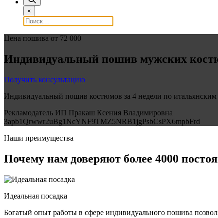
×
Цена пошива от 72 000
Индивидуальный пошив мужских костю
Получить консультацию
Индивидуальный пошив костюмов за 4 недели по итальянским
Рекламодатель ИП Пракаш Ксения Владимировна
3apb1Qrwwr2uBg1NcYNF9TMZ5NRB1jgPsbCsPX6mpbFrd
Наши преимущества
Почему нам доверяют
более 4000
постоя
Идеальная посадка
Богатый опыт работы в сфере индивидуального пошива позволя