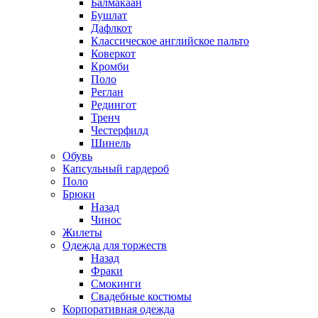
Балмакаан
Бушлат
Дафлкот
Классическое английское пальто
Коверкот
Кромби
Поло
Реглан
Редингот
Тренч
Честерфилд
Шинель
Обувь
Капсульный гардероб
Поло
Брюки
Назад
Чинос
Жилеты
Одежда для торжеств
Назад
Фраки
Смокинги
Свадебные костюмы
Корпоративная одежда