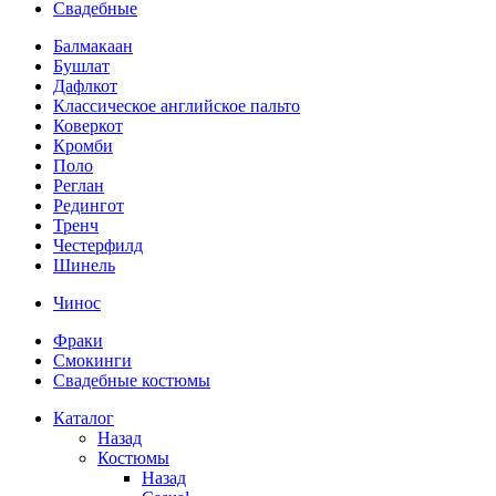
Свадебные
Балмакаан
Бушлат
Дафлкот
Классическое английское пальто
Коверкот
Кромби
Поло
Реглан
Редингот
Тренч
Честерфилд
Шинель
Чинос
Фраки
Смокинги
Свадебные костюмы
Каталог
Назад
Костюмы
Назад