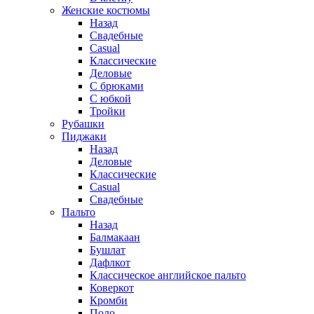
Женские костюмы
Назад
Свадебные
Casual
Классические
Деловые
С брюками
С юбкой
Тройки
Рубашки
Пиджаки
Назад
Деловые
Классические
Casual
Свадебные
Пальто
Назад
Балмакаан
Бушлат
Дафлкот
Классическое английское пальто
Коверкот
Кромби
Поло