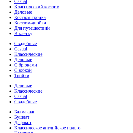
Casual
Классический костюм
Деловые
Костюм-тройка
Костюм-двойка
Для путешествий
В клетку
Свадебные
Casual
Классические
Деловые
С брюками
С юбкой
Тройки
Деловые
Классические
Casual
Свадебные
Балмакаан
Бушлат
Дафлкот
Классическое английское пальто