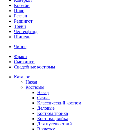
Коверкот
Кромби
Поло
Реглан
Редингот
Тренч
Честерфилд
Шинель
Чинос
Фраки
Смокинги
Свадебные костюмы
Каталог
Назад
Костюмы
Назад
Casual
Классический костюм
Деловые
Костюм-тройка
Костюм-двойка
Для путешествий
В клетку