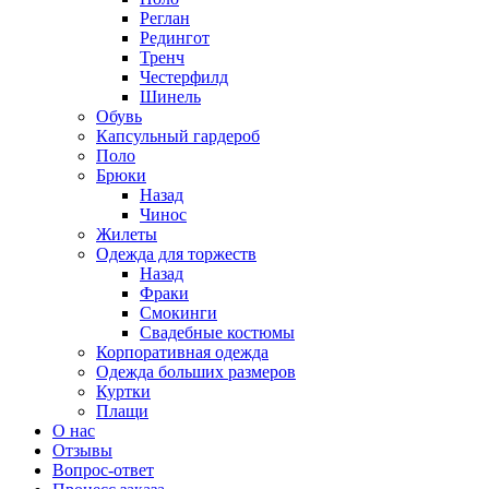
Реглан
Редингот
Тренч
Честерфилд
Шинель
Обувь
Капсульный гардероб
Поло
Брюки
Назад
Чинос
Жилеты
Одежда для торжеств
Назад
Фраки
Смокинги
Свадебные костюмы
Корпоративная одежда
Одежда больших размеров
Куртки
Плащи
О нас
Отзывы
Вопрос-ответ