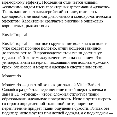
мраморному эффекту. Последний отличается живым,
«сельским» видом из-за характерных деформаций «джаспе».
Ткань напоминает кавалерийский «твил», отличаясь
одинарной, а не двойной диагональю и монохроматическим
эффектом. Характерны крапчатые рисунки в оливковых,
коричневых, рыжих тонах.
Rustic Tropical
Rustic Tropical — плотное скручивание волокна в основе и
утке создает прочное полотно, отличающееся завидной
долговечностью. В производстве этой ткани достигнут
идеальный баланс между качеством и назначением. Это
универсальный материал, походящий для пошива мужских
брюк, блейзеров и моделей одежды в спортивном стиле.
Montecarlo
Montecarlo — для этой коллекции тканей Vitale Barberis
Canonico разработал переплетение нитей шерсти, шелка и
льна в 3D («гопсак»), чтобы сложная структура ткани
образовывала идеальную поверхность. Используется шерсть
со строго определенной толщиной нити, пористое
переплетение придает ткани ощущение сухости. Гопсак без
подклада используется при летней одежды, а с подкладкой —